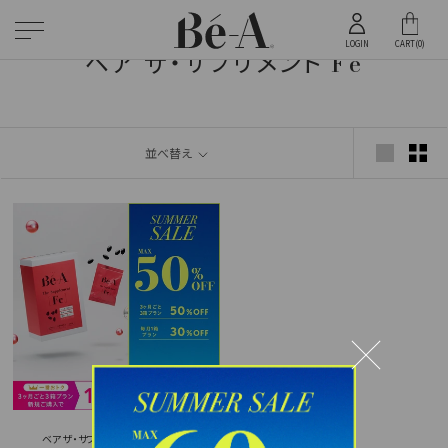
ス
累計
キ
12
LOGIN
CART(
0
)
ベア ザ・サプリメント Fe
万枚
ッ
突破
プ
2023年1月時点
し
て
並べ替え
コ
ン
テ
ン
ツ
に
移
動
す
る
ベア ザ・サプリメント Fe（エフイー）