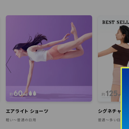
BEST SEL
＜
エアライト ショーツ
シグネチャー 
軽い〜普通の日用
普通〜多い日用