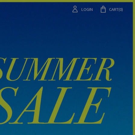
LOGIN
CART(
0
)