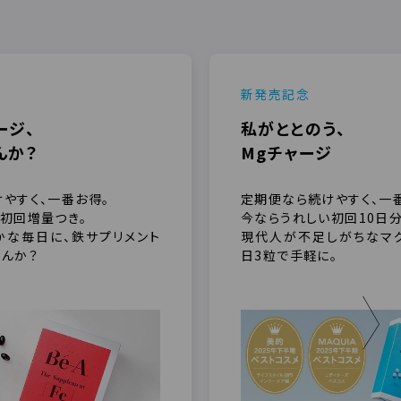
新発売記念
ージ、
私がととのう、
んか？
Mgチャージ
やすく、一番お得。
定期便なら続けやすく、一
初回増量つき。
今ならうれしい初回10日
かな毎日に、鉄サプリメント
現代人が不足しがちなマグ
んか？
日3粒で手軽に。
＞