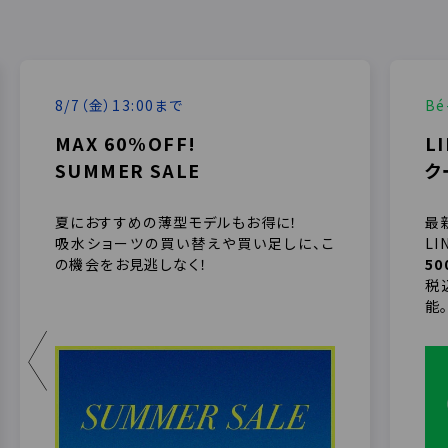
8/7（金）13:00まで
B
MAX 60%OFF!
L
SUMMER SALE
ク
夏におすすめの薄型モデルもお得に！
最
吸水ショーツの買い替えや買い足しに、こ
L
の機会をお見逃しなく！
50
税
能
＜