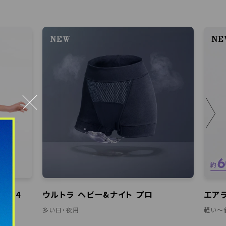
NEW
NE
＞
 04
ウルトラ ヘビー&ナイト プロ
エア
多い日・夜用
軽い〜