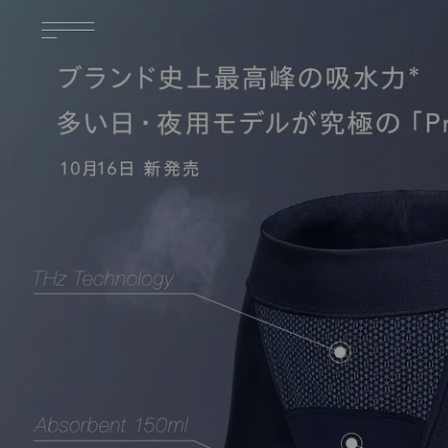
ス
累計
12
キ
万枚
ッ
突破
プ
2023年1月時点
し
て
コ
ン
テ
ン
ツ
に
移
動
す
る