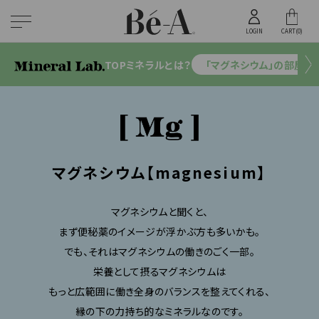
ス
累計
キ
12
LOGIN
CART(
0
)
万枚
ッ
突破
プ
TOP
ミネラルとは？
「マグネシウム」の部屋
2023年1月時点
し
て
コ
ン
テ
ン
マグネシウム【magnesium】
ツ
に
マグネシウムと聞くと、
移
動
まず便秘薬のイメージが浮かぶ方も多いかも。
す
でも、それはマグネシウムの働きのごく一部。
る
栄養として摂るマグネシウムは
もっと広範囲に働き全身のバランスを整えてくれる、
縁の下の力持ち的なミネラルなのです。