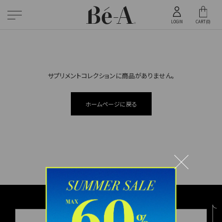
ス
累計
キ
12
LOGIN
CART(
0
)
万枚
ッ
突破
プ
2023年1月時点
し
て
サプリメントコレクションに商品がありません。
コ
ン
テ
ホームページに戻る
ン
ツ
に
移
動
す
る
会員ログイン