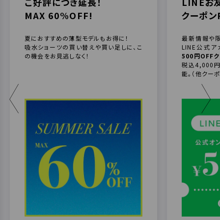
ご好評につき延長！
LINE
MAX 60%OFF!
クーポンP
夏におすすめの薄型モデルもお得に！
最新情報や
吸水ショーツの買い替えや買い足しに、こ
LINE公式
の機会をお見逃しなく！
500円OFF
税込4,00
能。（他クー
＜
＞