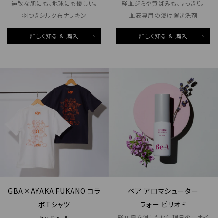
過敏な肌にも、地球にも優しい。
経血ジミや黄ばみも、すっきり。
羽つきシルク布ナプキン
血液専用の浸け置き洗剤
詳しく知る & 購入
詳しく知る & 購入
GBA×AYAKA FUKANO コラ
ベア アロマシューター
ボTシャツ
フォー ピリオド
経血臭を消したい生理日のニオイ