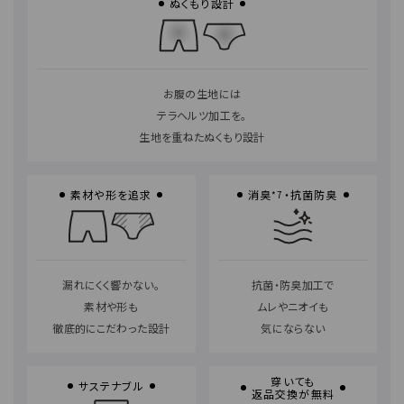
ぬくもり設計
お腹の生地には
テラヘルツ加工を。
生地を重ねたぬくもり設計
素材や形を追求
消臭
・抗菌防臭
*7
漏れにくく響かない。
抗菌・防臭加工で
素材や形も
ムレやニオイも
徹底的にこだわった設計
気にならない
穿いても
サステナブル
返品交換が無料