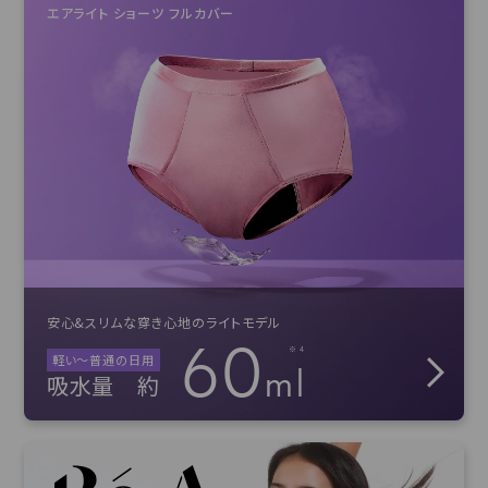
エアライト ショーツ フルカバー
安心&スリムな穿き心地のライトモデル
60
軽い〜普通の日用
ml
吸水量
約