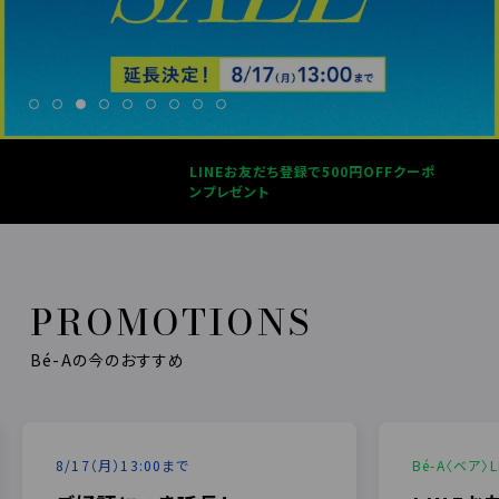
LINEお友だち登録で500円OFFクーポ
ンプレゼント
PROMOTIONS
Bé-Aの今のおすすめ
8/17（月）13:00まで
Bé-A〈ベア〉