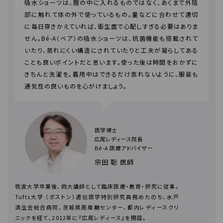
吸水ショーツは、腟の中に入れるものではなく、あくまで外陰
部に触れて体の外で使っているもの。量などに合わせて適切
に毎日穿きかえていれば、衛生面で心配しすぎる必要はありま
せん。Bé-A〈ベア〉の吸水ショーツは、抗菌機能も搭載されて
いたり、蒸れにくい構造にされていたりと工夫が凝らしてある
ことも良いポイントだと思います。使った後は時間をおかずに
きちんと洗濯を。着用中はできるだけ蒸れないように、服装も
通気性の良いものを心がけましょう。
医学博士
広尾レディース院長
Bé-A 医療アドバイザー
宗田 聡 医師
筑波大学卒業後、同大講師として臨床医療・教育・研究に従事。
Tufts大学 （ボストン）遺伝医学特別研究員務めたのち、水戸
済生会総合病院、茨城県周産期センター、都内レディースクリ
ニックを経て、2012年に『広尾レディース』を開設。