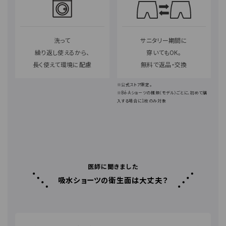
洗って
サニタリー期間に
繰り返し使えるから、
穿いてもOK。
長く使えて環境に配慮
無料で返品・交換
※公式ストア限定。
※Bé-Aショーツの種類（モデル）ごとに、初めて購
入する場合に1枚のみ対象
医師に聞きました
吸水ショーツの衛生面は大丈夫？