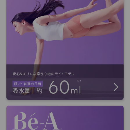
安心&スリムな穿き心地のライトモデル
60
軽い〜普通の日用
ml
吸水量
約