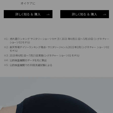
オイケアに
詳しく知る & 購入
詳しく知る & 購入
売れ筋ランキング サニタリーショーツカテゴリ 2021年4月11日〜5月10日（シグネチャー
ショーツ 02モデル）
楽天市場デイリーランキング 吸水・サニタリージャンル 2022年2月（シグネチャー ショーツ 02
モデル）
2020年6月1日〜7月15日実施（シグネチャー ショーツ 01モデル）
公的検査機関のデータを元に算出
公的検査機関での30回洗濯試験による