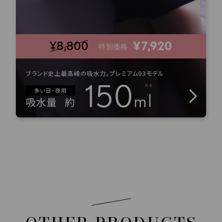
¥8,800
¥7,920
特別価格
ブランド史上最高峰の吸水力。プレミアム03モデル
150
多い日・夜用
ml
吸水量
約