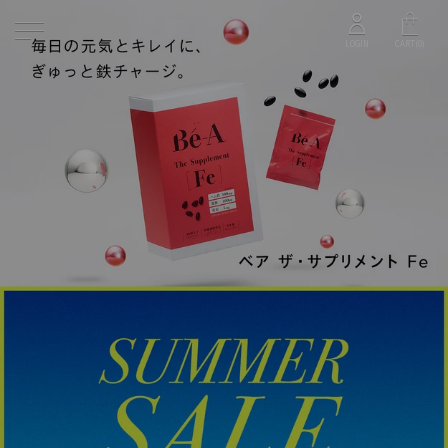
ス
累計
キ
12
LOGIN
CART(
0
)
万枚
ッ
突破
プ
2023年1月時点
し
て
コ
ン
テ
ン
ツ
に
移
動
す
る