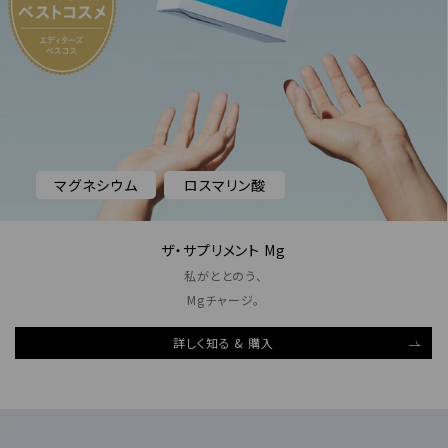
マグネシウム
ロスマリン酸
ザ・サプリメント Mg
私がととのう、
Mgチャージ。
詳しく知る & 購入