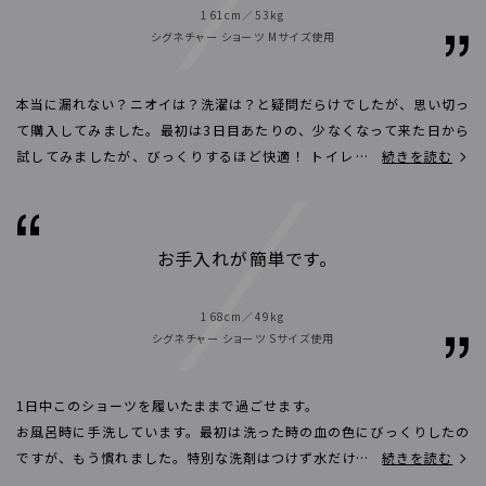
161cm／53kg
シグネチャー ショーツ Mサイズ使用
本当に漏れない？ニオイは？洗濯は？と疑問だらけでしたが、思い切っ
て購入してみました。最初は3日目あたりの、少なくなって来た日から
試してみましたが、びっくりするほど快適！ トイレの度に面倒な交換
続きを読む
がないのがこんなに楽だったとは！今までの苦労はなんだったのかと、
ベアのショーツを使って初めて実感しました。
お手入れが簡単です。
168cm／49kg
シグネチャー ショーツ Sサイズ使用
1日中このショーツを履いたままで過ごせます。
お風呂時に手洗しています。最初は洗った時の血の色にびっくりしたの
ですが、もう慣れました。特別な洗剤はつけず水だけでキレイになるの
続きを読む
で手間がなくて嬉しいです。