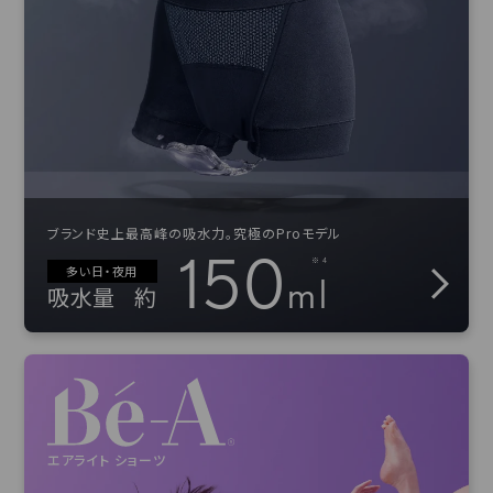
ブランド史上最高峰の吸水力。究極のProモデル
150
多い日・夜用
ml
吸水量
約
エアライト ショーツ