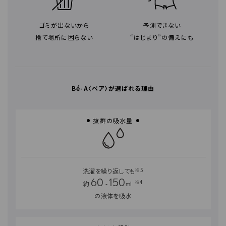
ゴミが出ないから
予測できない
捨て場所に困らない
“はじまり”の備えにも
Bé-A〈ベア〉が選ばれる理由
抜群の吸水量
※5
洗濯を繰り返しても
60
150
※4
約
-
の液体を吸水