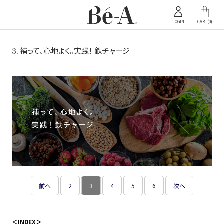
ス
累計
キ
2025年 10月 01日
12
LOGIN
CART(
0
)
万枚
ッ
突破
プ
3. 補って、心地よく。実践！ 鉄チャージ
2023年1月時点
し
て
コ
ン
テ
ン
ツ
に
移
動
す
る
前へ
2
3
4
5
6
次へ
＜INDEX＞