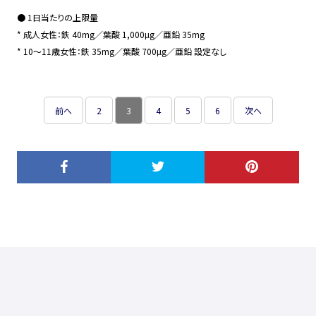
● 1日当たりの上限量
* 成人女性：鉄 40mg／葉酸 1,000µg／亜鉛 35mg
* 10〜11歳女性：鉄 35mg／葉酸 700µg／亜鉛 設定なし
前へ
2
3
4
5
6
次へ