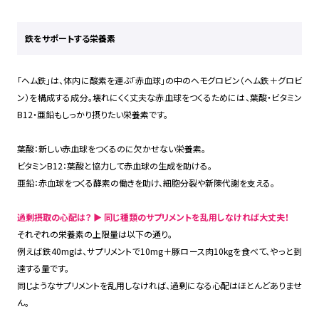
鉄をサポートする栄養素
「ヘム鉄」は、体内に酸素を運ぶ「赤血球」の中のヘモグロビン（ヘム鉄＋グロビ
ン）を構成する成分。壊れにくく丈夫な赤血球をつくるためには、葉酸・ビタミン
B12・亜鉛もしっかり摂りたい栄養素です。
葉酸：新しい赤血球をつくるのに欠かせない栄養素。
ビタミンB12：葉酸と協力して赤血球の生成を助ける。
亜鉛：赤血球をつくる酵素の働きを助け、細胞分裂や新陳代謝を支える。
過剰摂取の心配は？ ▶ 同じ種類のサプリメントを乱用しなければ大丈夫！
それぞれの栄養素の上限量は以下の通り。
例えば鉄40mgは、サプリメントで10mg＋豚ロース肉10kgを食べて、やっと到
達する量です。
同じようなサプリメントを乱用しなければ、過剰になる心配はほとんどありませ
ん。